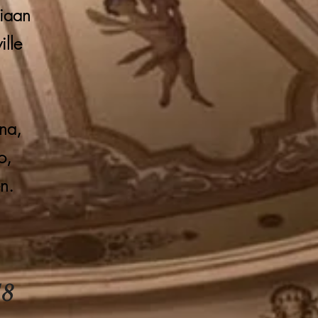
riaan
ille
nna,
o,
n.
18