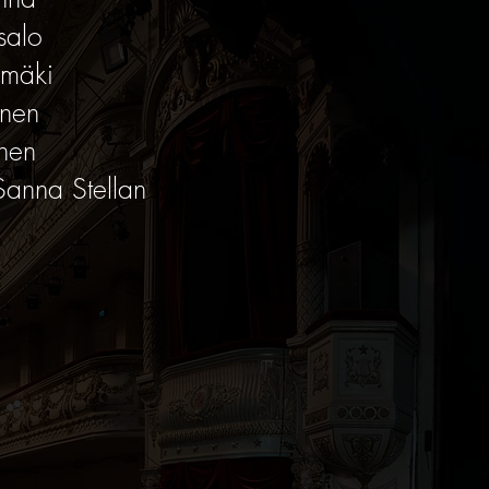
salo
amäki
inen
inen
Sanna Stellan