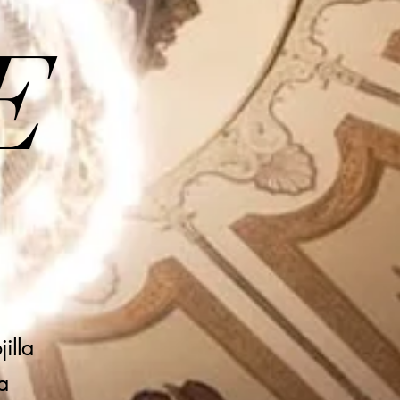
E
illa
a