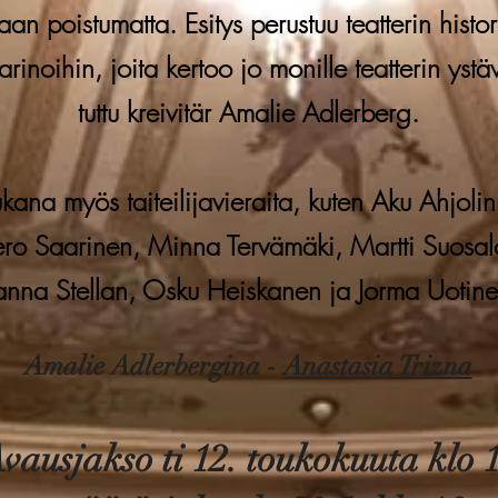
aan poistumatta. Esitys perustuu teatterin histo
tarinoihin, joita kertoo jo monille teatterin ystäv
tuttu kreivitär Amalie Adlerberg.
ana myös taiteilijavieraita, kuten Aku Ahjoli
ero Saarinen, Minna Tervämäki, Martti Suosal
anna Stellan, Osku Heiskanen ja Jorma Uotine
Amalie Adlerbergina -
Anastasia Trizna
vausjakso ti 12. toukokuuta klo 