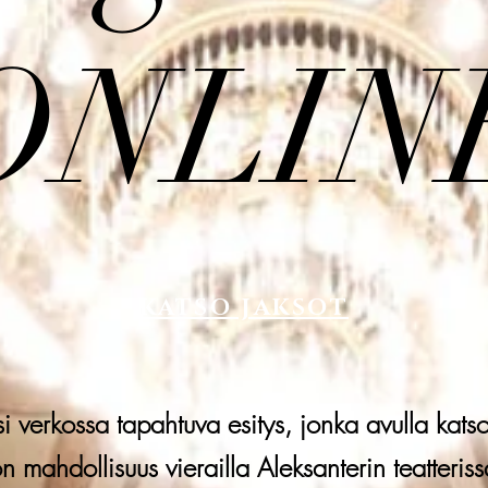
ONLIN
KATSO JAKSOT
 verkossa tapahtuva esitys, jonka avulla katsoj
n mahdollisuus vierailla Aleksanterin teatteriss