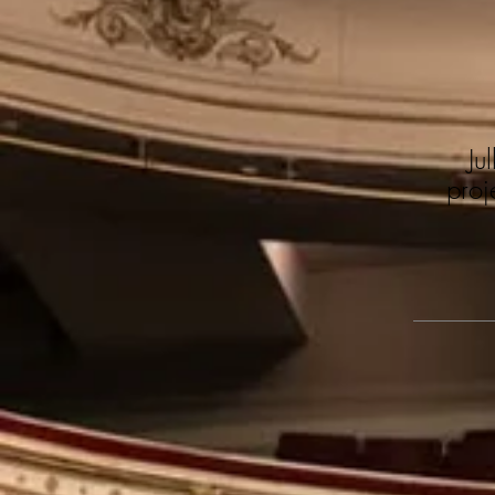
Ju
proj