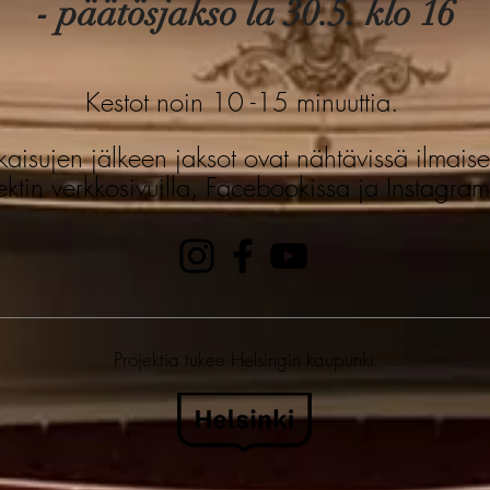
- päätösjakso la 30.5. klo 16
Kestot noin 10 -15 minuuttia.
lkaisujen jälkeen jaksot ovat nähtävissä ilmaise
ektin verkkosivuilla, Facebookissa ja Instagram
Projektia tukee Helsingin kaupunki