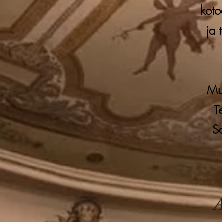
koto
ja 
Muk
T
S
A