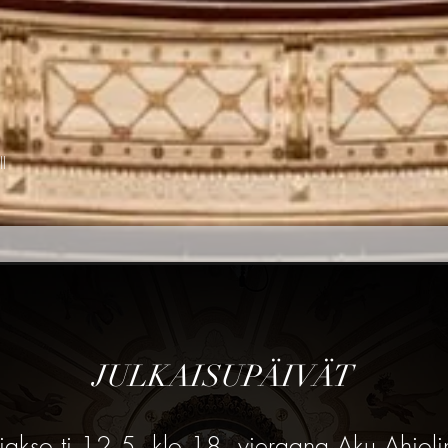
l
JULKAISUPÄIVÄT
jakso ti 12.5. klo 18, vieraana Aku Ahjol