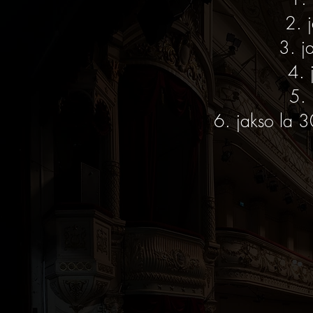
2. 
3. j
4. 
5. 
6. jakso la 