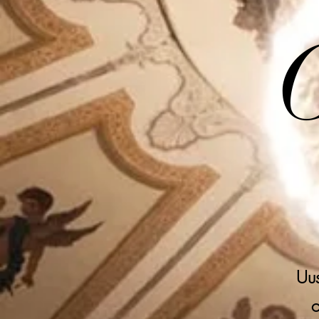
Uusi
o